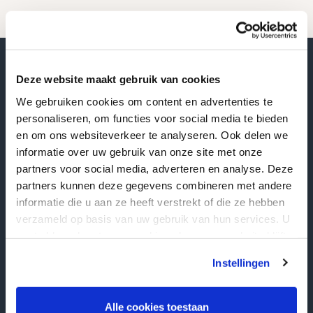
Wij plaatsen grafstenen bij u in de regio
Deze website maakt gebruik van cookies
We gebruiken cookies om content en advertenties te
personaliseren, om functies voor social media te bieden
en om ons websiteverkeer te analyseren. Ook delen we
Overijssel
informatie over uw gebruik van onze site met onze
Grafstenen Zwolle
partners voor social media, adverteren en analyse. Deze
partners kunnen deze gegevens combineren met andere
Grafstenen Kampen
informatie die u aan ze heeft verstrekt of die ze hebben
Grafstenen Hengelo
verzameld op basis van uw gebruik van hun services. U
gaat akkoord met onze cookies als u onze website blijft
Grafstenen Enschede
gebruiken.
Instellingen
Grafstenen Deventer
Grafstenen Almelo
Alle cookies toestaan