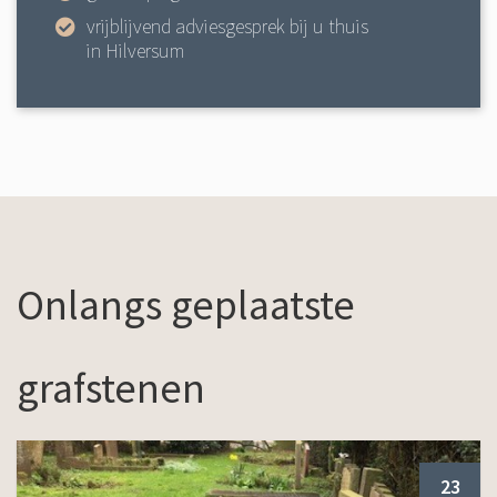
vrijblijvend adviesgesprek bij u thuis
in Hilversum
Onlangs geplaatste
grafstenen
23