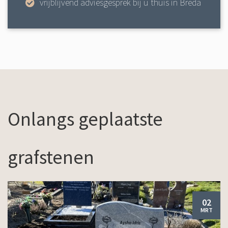
vrijblijvend adviesgesprek bij u thuis in Breda
Onlangs geplaatste
grafstenen
02
MRT