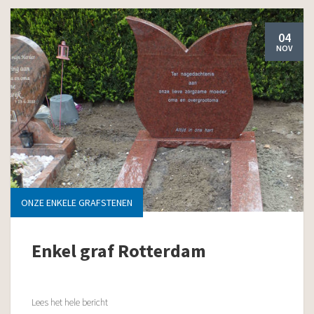
04
NOV
ONZE ENKELE GRAFSTENEN
Enkel graf Rotterdam
Lees het hele bericht