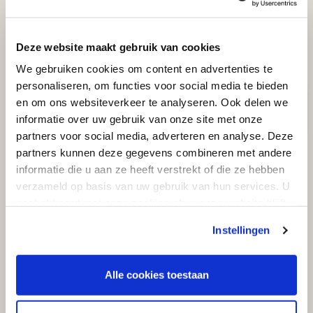
Deze website maakt gebruik van cookies
We gebruiken cookies om content en advertenties te
personaliseren, om functies voor social media te bieden
en om ons websiteverkeer te analyseren. Ook delen we
informatie over uw gebruik van onze site met onze
partners voor social media, adverteren en analyse. Deze
partners kunnen deze gegevens combineren met andere
Begraafplaats Liesbosch Breda
informatie die u aan ze heeft verstrekt of die ze hebben
verzameld op basis van uw gebruik van hun services. U
gaat akkoord met onze cookies als u onze website blijft
gebruiken.
Instellingen
Alle cookies toestaan