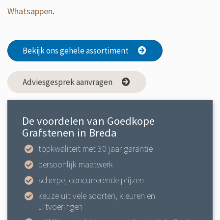
Whatsappen
.
Bekijk ons gehele assortiment
Adviesgesprek aanvragen
De voordelen van Goedkope
Grafstenen in Breda
topkwaliteit met 30 jaar garantie
persoonlijk maatwerk
scherpe, concurrerende prijzen
keuze uit vele soorten, kleuren en
uitvoeringen