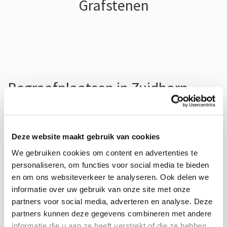
Grafstenen
Begraafplaatsen in Zuidhorn
In Zuidhorn bevinden zich twee algemene
begraafplaatsen; één aan de Klinckemalaan in het
Deze website maakt gebruik van cookies
centrum, de andere aan de Jellemaweg in het Zuid-
We gebruiken cookies om content en advertenties te
Oosten van het dorp.
personaliseren, om functies voor social media te bieden
en om ons websiteverkeer te analyseren. Ook delen we
informatie over uw gebruik van onze site met onze
partners voor social media, adverteren en analyse. Deze
Bekijk ons gehele assortiment
partners kunnen deze gegevens combineren met andere
informatie die u aan ze heeft verstrekt of die ze hebben