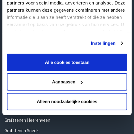
partners voor social media, adverteren en analyse. Deze
Noord-Holland
partners kunnen deze gegevens combineren met andere
informatie die u aan ze heeft verstrekt of die ze hebben
Grafstenen Amsterdam
verzameld op basis van uw gebruik van hun services. U
Grafstenen Alkmaar
gaat akkoord met onze cookies als u onze website blijft
Grafstenen Haarlem
gebruiken.
Instellingen
Grafstenen Hoorn
Grafstenen Den Helder
Alle cookies toestaan
Grafstenen Hilversum
Aanpassen
Friesland
Grafstenen Leeuwarden
Alleen noodzakelijke cookies
Grafstenen Drachten
Grafstenen Heerenveen
Grafstenen Sneek