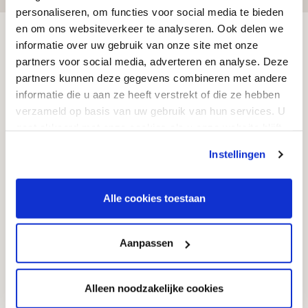
personaliseren, om functies voor social media te bieden
en om ons websiteverkeer te analyseren. Ook delen we
Klantenservice
informatie over uw gebruik van onze site met onze
partners voor social media, adverteren en analyse. Deze
partners kunnen deze gegevens combineren met andere
085 - 081 00 69
informatie die u aan ze heeft verstrekt of die ze hebben
Veelgestelde vragen
verzameld op basis van uw gebruik van hun services. U
gaat akkoord met onze cookies als u onze website blijft
Toonzalen
gebruiken.
Instellingen
Kosten grafstenen
Kwaliteit
Alle cookies toestaan
Garantie & service
Onderhoud
Aanpassen
Vergunningen
Levertijd
Alleen noodzakelijke cookies