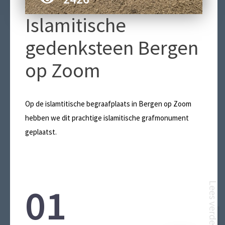
Islamitische
gedenksteen Bergen
op Zoom
Op de islamtitische begraafplaats in Bergen op Zoom
ONZE
hebben we dit prachtige islamitische grafmonument
geplaatst.
01
Lees verder
ISLAMIT