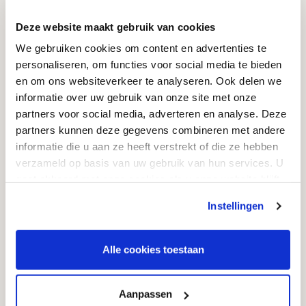
Garantie & service
Deze website maakt gebruik van cookies
Onderhoud
We gebruiken cookies om content en advertenties te
Vergunningen
personaliseren, om functies voor social media te bieden
Levertijd
en om ons websiteverkeer te analyseren. Ook delen we
informatie over uw gebruik van onze site met onze
Grafsteen kopen
partners voor social media, adverteren en analyse. Deze
Informatie
partners kunnen deze gegevens combineren met andere
informatie die u aan ze heeft verstrekt of die ze hebben
Algemene voorwaarden
verzameld op basis van uw gebruik van hun services. U
gaat akkoord met onze cookies als u onze website blijft
Privacyverklaring & cookiebeleid
gebruiken.
Instellingen
Garantievoorwaarden
Informatie over grafstenen
Alle cookies toestaan
Contact
Goedkope Grafstenen
Aanpassen