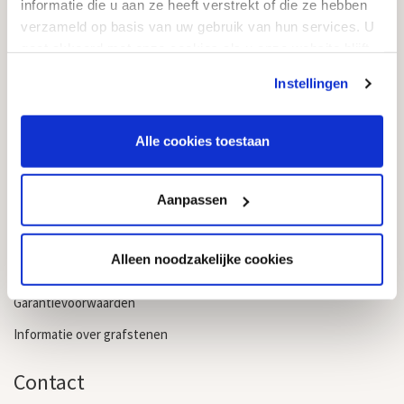
Kwaliteit
informatie die u aan ze heeft verstrekt of die ze hebben
verzameld op basis van uw gebruik van hun services. U
Garantie & service
gaat akkoord met onze cookies als u onze website blijft
Onderhoud
gebruiken.
Instellingen
Vergunningen
Levertijd
Alle cookies toestaan
Grafsteen kopen
Informatie
Aanpassen
Algemene voorwaarden
Alleen noodzakelijke cookies
Privacyverklaring & cookiebeleid
Garantievoorwaarden
Informatie over grafstenen
Contact