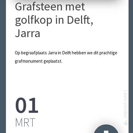
Grafsteen met
golfkop in Delft,
Jarra
ONZE
Op begraafplaats Jarra in Delft hebben we dit prachtige
grafmonument geplaatst.
01
Lees verder
ENKELE
MRT