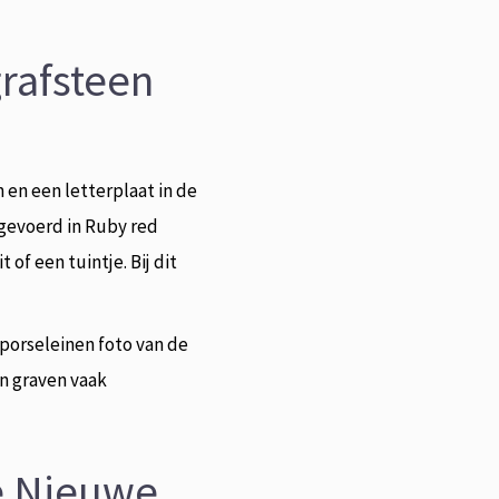
rafsteen
en een letterplaat in de
itgevoerd in Ruby red
of een tuintje. Bij dit
 porseleinen foto van de
n graven vaak
e Nieuwe