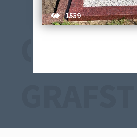
1539
ONZE E
GRAFS