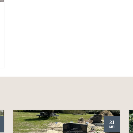
31
MEI