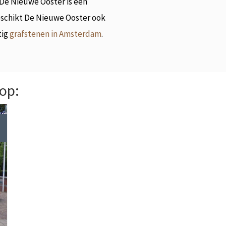
 De Nieuwe Ooster is een
eschikt De Nieuwe Ooster ook
tig
grafstenen in Amsterdam
.
 op: