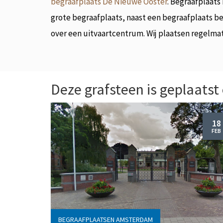
begraafplaats De Nieuwe Ooster
. Begraafplaats
grote begraafplaats, naast een begraafplaats b
over een uitvaartcentrum. Wij plaatsen regelma
Deze grafsteen is geplaatst
18
FEB
BEGRAAFPLAATSEN AMSTERDAM