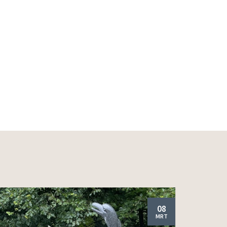
08
MRT