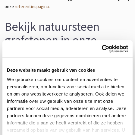
onze
referentiespagina
.
Bekijk natuursteen
grafstenen in onze
toonzalen
Een grafsteen kiezen is een heel persoonlijke keuze. Om u een
Deze website maakt gebruik van cookies
goed beeld te geven van de mogelijkheden in natuursteen, kunt u
We gebruiken cookies om content en advertenties te
onze
toonzalen
bezoeken in Winschoten (Grintweg 67) en
personaliseren, om functies voor social media te bieden
en om ons websiteverkeer te analyseren. Ook delen we
Stadskanaal (Steenhouwer 15). Hier staan tientallen voorbeelden
informatie over uw gebruik van onze site met onze
van grafmonumenten opgesteld, in diverse materialen, kleuren en
partners voor social media, adverteren en analyse. Deze
modellen.
partners kunnen deze gegevens combineren met andere
informatie die u aan ze heeft verstrekt of die ze hebben
verzameld op basis van uw gebruik van hun services. U
Lukt het niet om naar onze toonzaal te komen? Dan plannen wij