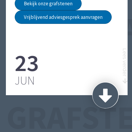
Bekijk onze grafstenen
INFORMA
Vrijblijvend adviesgesprek aanvragen
23
Lees verder
OVER
JUN
GRAFST