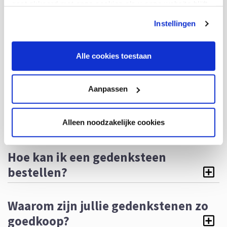
gaat akkoord met onze cookies als u onze website blijft
graag een gratis thuisbezoek in. Onze adviseur komt dan bij u thuis
gebruiken.
en bespreekt uw wensen in uw eigen vertrouwde omgeving. U
Instellingen
kunt ook kiezen voor een online videogesprek. In alle gevallen
geldt: geen voorrijkosten en volledig vrijblijvend.
Alle cookies toestaan
Aanpassen
Gedenkstenen
Alleen noodzakelijke cookies
Hoe kan ik een gedenksteen
bestellen?
Waarom zijn jullie gedenkstenen zo
goedkoop?