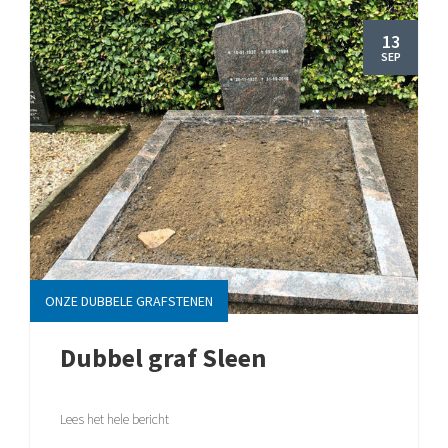
13
SEP
ONZE DUBBELE GRAFSTENEN
Dubbel graf Sleen
Lees het hele bericht