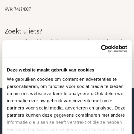
KVK: 74174037
Zoekt u iets?
Bent u opzoek naar informatie of een ontwerp? Zoek via de onderstaande
zoekbalk of neem gerust contact met ons op.
Deze website maakt gebruik van cookies
We gebruiken cookies om content en advertenties te
personaliseren, om functies voor social media te bieden
en om ons websiteverkeer te analyseren. Ook delen we
informatie over uw gebruik van onze site met onze
Wij plaatsen grafstenen bij u in de regio
partners voor social media, adverteren en analyse. Deze
partners kunnen deze gegevens combineren met andere
informatie die u aan ze heeft verstrekt of die ze hebben
verzameld op basis van uw gebruik van hun services. U
Overijssel