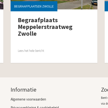
BEGRAAFPLAATSEN ZWOLLE
Begraafplaats
Meppelerstraatweg
Zwolle
Lees het hele bericht
Informatie
Zo
Bent 
Algemene voorwaarden
via d
Privacyverklaring & cookiebeleid