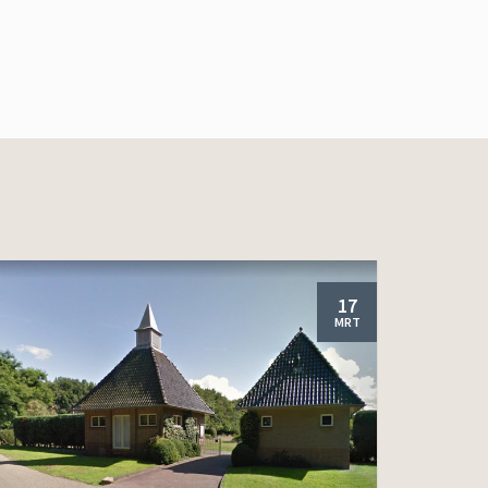
17
MRT