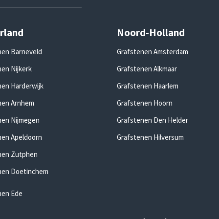
rland
Noord-Holland
nen Barneveld
Grafstenen Amsterdam
en Nijkerk
Grafstenen Alkmaar
nen Harderwijk
Grafstenen Haarlem
nen Arnhem
Grafstenen Hoorn
nen Nijmegen
Grafstenen Den Helder
nen Apeldoorn
Grafstenen Hilversum
nen Zutphen
nen Doetinchem
nen Ede