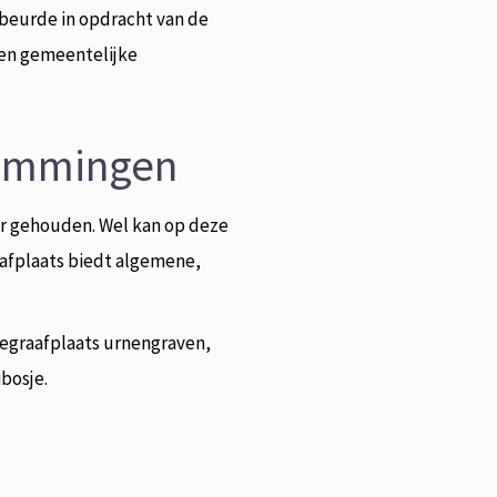
gebeurde in opdracht van de
een gemeentelijke
temmingen
r gehouden. Wel kan op deze
aafplaats biedt algemene,
egraafplaats urnengraven,
bosje.