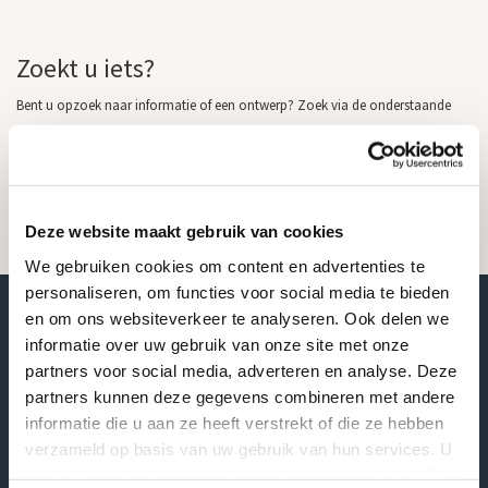
Zoekt u iets?
Bent u opzoek naar informatie of een ontwerp? Zoek via de onderstaande
zoekbalk of neem gerust contact met ons op.
Deze website maakt gebruik van cookies
We gebruiken cookies om content en advertenties te
personaliseren, om functies voor social media te bieden
en om ons websiteverkeer te analyseren. Ook delen we
Wij plaatsen grafstenen bij u in de regio
informatie over uw gebruik van onze site met onze
partners voor social media, adverteren en analyse. Deze
partners kunnen deze gegevens combineren met andere
informatie die u aan ze heeft verstrekt of die ze hebben
Overijssel
verzameld op basis van uw gebruik van hun services. U
Grafstenen Zwolle
gaat akkoord met onze cookies als u onze website blijft