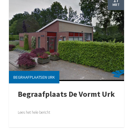
17
MRT
BEGRAAFPLAATSEN URK
Begraafplaats De Vormt Urk
Lees het hele bericht