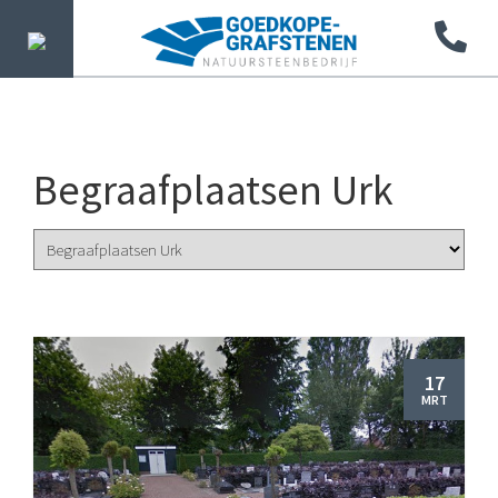
Begraafplaatsen Urk
17
MRT