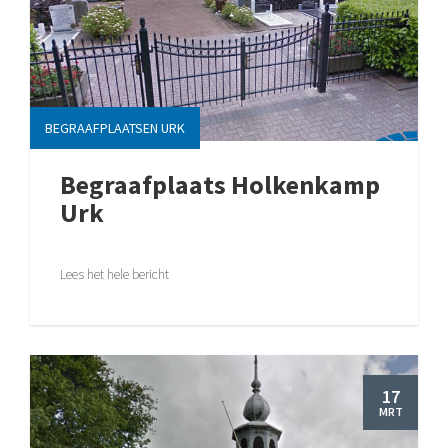
BEGRAAFPLAATSEN URK
Begraafplaats Holkenkamp
Urk
Lees het hele bericht
17
MRT