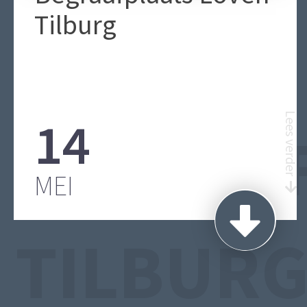
Tilburg
14
Lees verder
BEGRAA
MEI
TILBUR