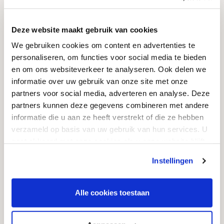
Kwaliteit
Garantie & service
Deze website maakt gebruik van cookies
Onderhoud
We gebruiken cookies om content en advertenties te
personaliseren, om functies voor social media te bieden
Vergunningen
en om ons websiteverkeer te analyseren. Ook delen we
Levertijd
informatie over uw gebruik van onze site met onze
partners voor social media, adverteren en analyse. Deze
Grafsteen kopen
partners kunnen deze gegevens combineren met andere
Informatie
informatie die u aan ze heeft verstrekt of die ze hebben
verzameld op basis van uw gebruik van hun services. U
Algemene voorwaarden
gaat akkoord met onze cookies als u onze website blijft
gebruiken.
Privacyverklaring & cookiebeleid
Instellingen
Garantievoorwaarden
Informatie over grafstenen
Alle cookies toestaan
Contact