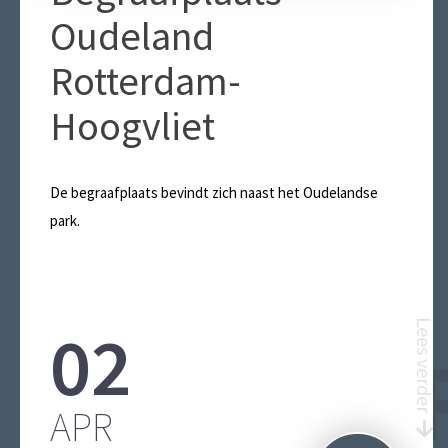
Oudeland
Rotterdam-
Hoogvliet
De begraafplaats bevindt zich naast het Oudelandse
park.
02
Lees verder
BEGRAA
APR