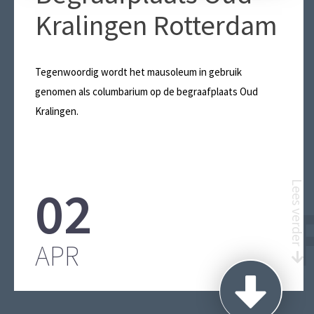
Kralingen Rotterdam
Tegenwoordig wordt het mausoleum in gebruik
genomen als columbarium op de begraafplaats Oud
Kralingen.
02
Lees verder
BEGRAA
APR