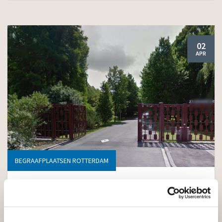
02
APR
BEGRAAFPLAATSEN ROTTERDAM
Zuiderbegraafplaats
Rotterdam