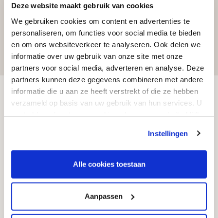
Deze website maakt gebruik van cookies
Lees het hele bericht
We gebruiken cookies om content en advertenties te
personaliseren, om functies voor social media te bieden
en om ons websiteverkeer te analyseren. Ook delen we
informatie over uw gebruik van onze site met onze
partners voor social media, adverteren en analyse. Deze
partners kunnen deze gegevens combineren met andere
informatie die u aan ze heeft verstrekt of die ze hebben
Klantenservice
verzameld op basis van uw gebruik van hun services. U
gaat akkoord met onze cookies als u onze website blijft
gebruiken.
Veelgestelde vragen
Instellingen
Toonzalen
Kosten grafstenen
Alle cookies toestaan
Kwaliteit
Garantie & service
Aanpassen
Onderhoud