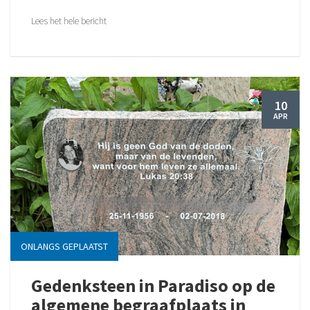
Lees het hele bericht
10
APR
ONLANGS GEPLAATST
Gedenksteen in Paradiso op de
algemene begraafplaats in