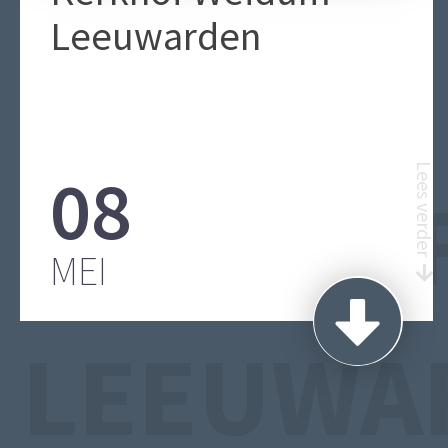
Leeuwarden
08
Lees verder
BEGRAA
MEI
LEEUWA