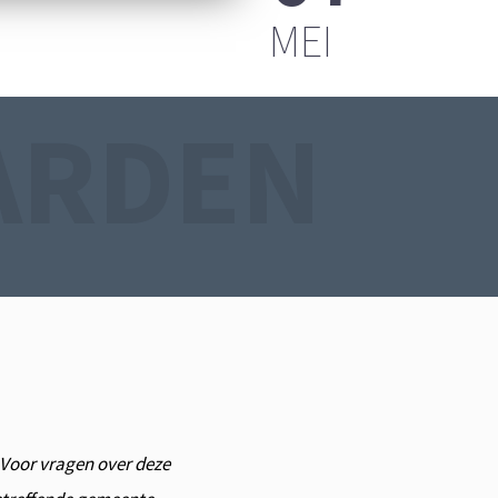
FPLAATS
MEI
ARDEN
. Voor vragen over deze