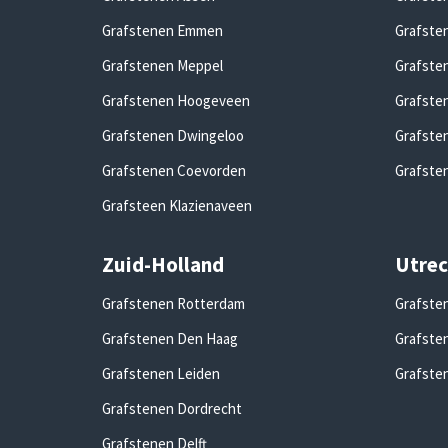
Grafstenen Emmen
Grafste
Grafstenen Meppel
Grafste
Grafstenen Hoogeveen
Grafste
Grafstenen Dwingeloo
Grafste
Grafstenen Coevorden
Grafste
Grafsteen Klazienaveen
Zuid-Holland
Utrec
Grafstenen Rotterdam
Grafste
Grafstenen Den Haag
Grafste
Grafstenen Leiden
Grafste
Grafstenen Dordrecht
Grafstenen Delft