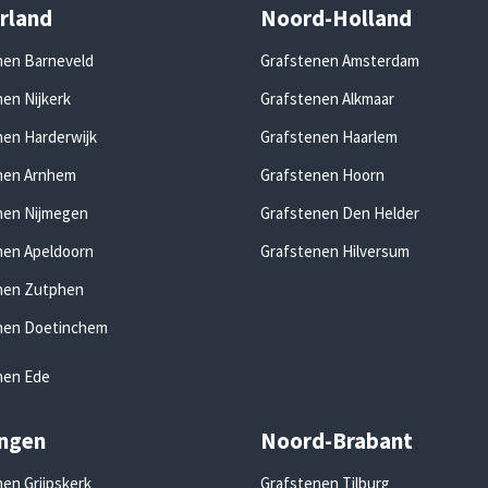
rland
Noord-Holland
nen Barneveld
Grafstenen Amsterdam
en Nijkerk
Grafstenen Alkmaar
nen Harderwijk
Grafstenen Haarlem
nen Arnhem
Grafstenen Hoorn
nen Nijmegen
Grafstenen Den Helder
nen Apeldoorn
Grafstenen Hilversum
nen Zutphen
nen Doetinchem
nen Ede
ngen
Noord-Brabant
en Grijpskerk
Grafstenen Tilburg