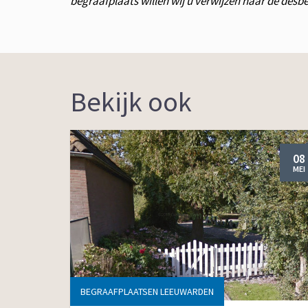
begraafplaats willen wij u verwijzen naar de des
Bekijk ook
08
MEI
BEGRAAFPLAATSEN LEEUWARDEN