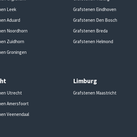
nen Leek
Grafstenen Eindhoven
nen Aduard
Grafstenen Den Bosch
nen Noordhorn
Grafstenen Breda
nen Zuidhorn
Grafstenen Helmond
nen Groningen
ht
Limburg
nen Utrecht
Grafstenen Maastricht
nen Amersfoort
nen Veenendaal