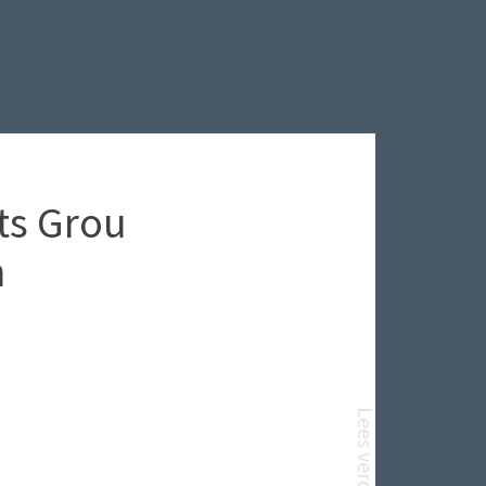
ts Grou
n
Lees verder