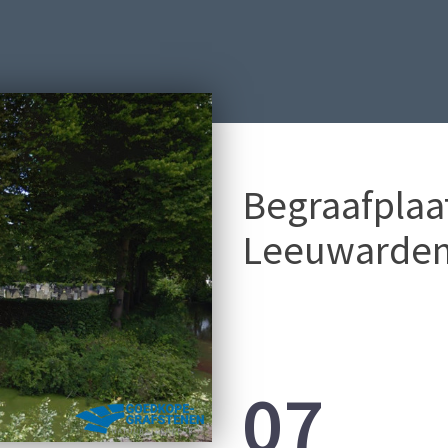
Begraafplaa
Leeuwarde
07