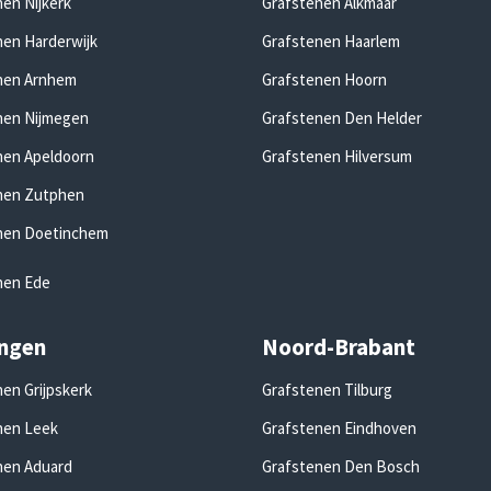
en Nijkerk
Grafstenen Alkmaar
nen Harderwijk
Grafstenen Haarlem
nen Arnhem
Grafstenen Hoorn
nen Nijmegen
Grafstenen Den Helder
nen Apeldoorn
Grafstenen Hilversum
nen Zutphen
nen Doetinchem
nen Ede
ngen
Noord-Brabant
en Grijpskerk
Grafstenen Tilburg
nen Leek
Grafstenen Eindhoven
nen Aduard
Grafstenen Den Bosch