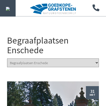
Begraafplaatsen
Enschede
31
MRT