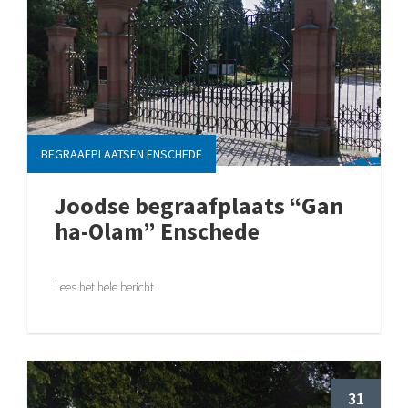
BEGRAAFPLAATSEN ENSCHEDE
Joodse begraafplaats “Gan
ha-Olam” Enschede
Lees het hele bericht
31