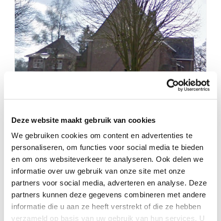
BEGRAAFPLAATSEN ENSCHEDE
RK begraafplaats Boekelo
Deze website maakt gebruik van cookies
Enschede
We gebruiken cookies om content en advertenties te
personaliseren, om functies voor social media te bieden
en om ons websiteverkeer te analyseren. Ook delen we
Lees het hele bericht
informatie over uw gebruik van onze site met onze
partners voor social media, adverteren en analyse. Deze
partners kunnen deze gegevens combineren met andere
informatie die u aan ze heeft verstrekt of die ze hebben
verzameld op basis van uw gebruik van hun services. U