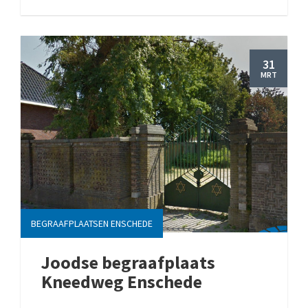
31
MRT
BEGRAAFPLAATSEN ENSCHEDE
Joodse begraafplaats
Kneedweg Enschede