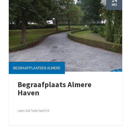
14
MEI
BEGRAAFPLAATSEN ALMERE
Begraafplaats Almere
Haven
Lees het hele bericht