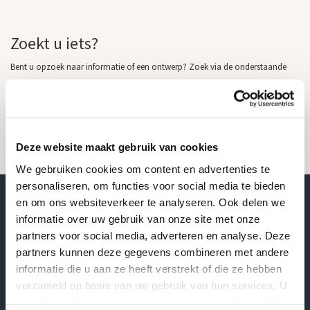
Zoekt u iets?
Bent u opzoek naar informatie of een ontwerp? Zoek via de onderstaande
zoekbalk of neem gerust contact met ons op.
Deze website maakt gebruik van cookies
We gebruiken cookies om content en advertenties te
personaliseren, om functies voor social media te bieden
en om ons websiteverkeer te analyseren. Ook delen we
Wij plaatsen grafstenen bij u in de regio
informatie over uw gebruik van onze site met onze
partners voor social media, adverteren en analyse. Deze
partners kunnen deze gegevens combineren met andere
informatie die u aan ze heeft verstrekt of die ze hebben
Overijssel
verzameld op basis van uw gebruik van hun services. U
Grafstenen Zwolle
gaat akkoord met onze cookies als u onze website blijft