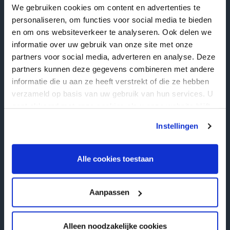
Grafstenen Kampen
We gebruiken cookies om content en advertenties te
personaliseren, om functies voor social media te bieden
Grafstenen Hengelo
en om ons websiteverkeer te analyseren. Ook delen we
Grafstenen Enschede
informatie over uw gebruik van onze site met onze
partners voor social media, adverteren en analyse. Deze
Grafstenen Deventer
partners kunnen deze gegevens combineren met andere
Grafstenen Almelo
informatie die u aan ze heeft verstrekt of die ze hebben
verzameld op basis van uw gebruik van hun services. U
Grafstenen Ommen
gaat akkoord met onze cookies als u onze website blijft
Grafstenen Rijssen
gebruiken.
Instellingen
Gelderland
Alle cookies toestaan
Grafstenen Barneveld
Grafstenen Nijkerk
Aanpassen
Grafstenen Harderwijk
Grafstenen Arnhem
Alleen noodzakelijke cookies