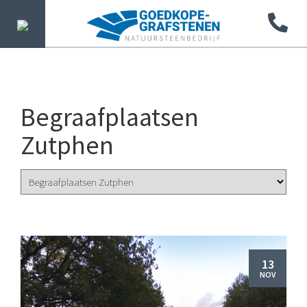
Begraafplaatsen
Zutphen
13
NOV