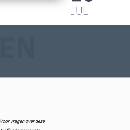
FPLAATS
JUL
EN
. Voor vragen over deze