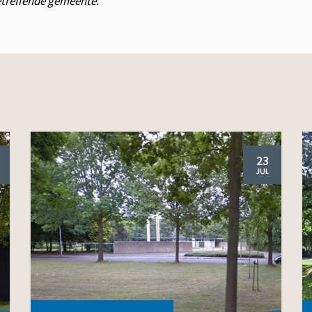
betreffende gemeente.
23
JUL