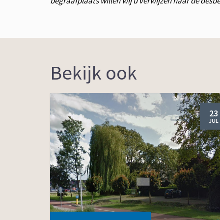
begraafplaats willen wij u verwijzen naar de des
Bekijk ook
23
JUL