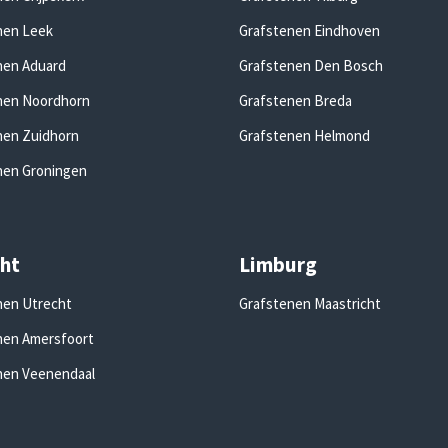
nen Leek
Grafstenen Eindhoven
nen Aduard
Grafstenen Den Bosch
nen Noordhorn
Grafstenen Breda
nen Zuidhorn
Grafstenen Helmond
nen Groningen
ht
Limburg
nen Utrecht
Grafstenen Maastricht
nen Amersfoort
nen Veenendaal