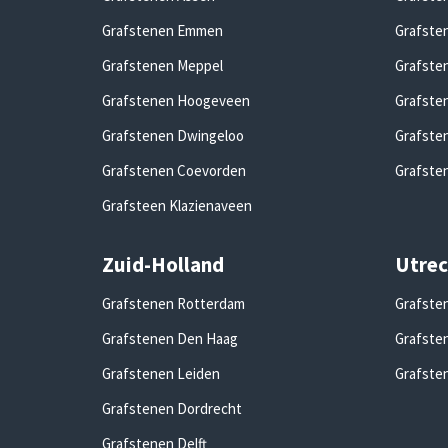
Grafstenen Emmen
Grafste
Grafstenen Meppel
Grafste
Grafstenen Hoogeveen
Grafste
Grafstenen Dwingeloo
Grafste
Grafstenen Coevorden
Grafste
Grafsteen Klazienaveen
Zuid-Holland
Utrec
Grafstenen Rotterdam
Grafste
Grafstenen Den Haag
Grafste
Grafstenen Leiden
Grafste
Grafstenen Dordrecht
Grafstenen Delft