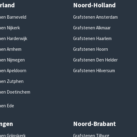
rland
Noord-Holland
nen Barneveld
Grafstenen Amsterdam
en Nijkerk
Grafstenen Alkmaar
nen Harderwijk
Grafstenen Haarlem
nen Arnhem
Grafstenen Hoorn
nen Nijmegen
Grafstenen Den Helder
nen Apeldoorn
Grafstenen Hilversum
nen Zutphen
nen Doetinchem
nen Ede
ngen
Noord-Brabant
en Grijpskerk
Grafstenen Tilburg