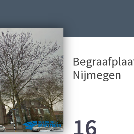
Begraafplaa
Nijmegen
16