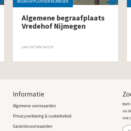
BEGRAAFPLAATSEN NIJMEGEN
Algemene begraafplaats
Vredehof Nijmegen
Lees het hele bericht
Informatie
Zo
Bent 
Algemene voorwaarden
via d
Privacyverklaring & cookiebeleid
met 
Garantievoorwaarden