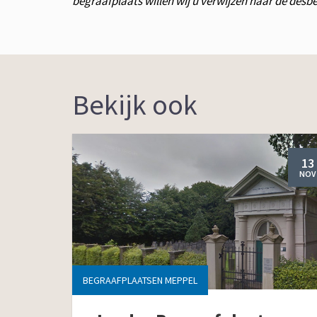
begraafplaats willen wij u verwijzen naar de des
Bekijk ook
13
NOV
BEGRAAFPLAATSEN MEPPEL