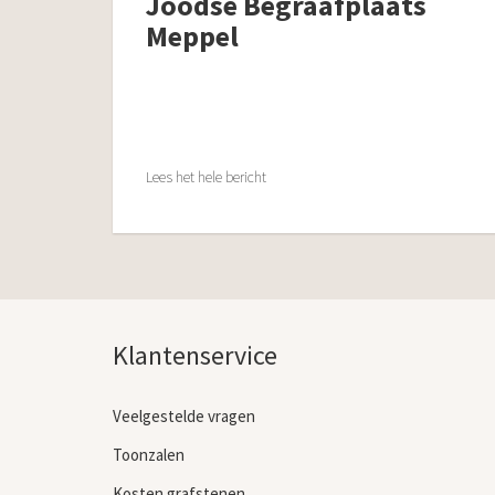
Joodse Begraafplaats
Meppel
Lees het hele bericht
Klantenservice
Veelgestelde vragen
Toonzalen
Kosten grafstenen