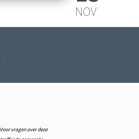
FPLAATS
NOV
L
. Voor vragen over deze