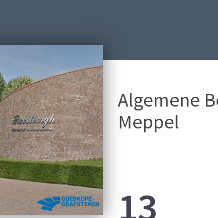
Algemene Be
Meppel
13