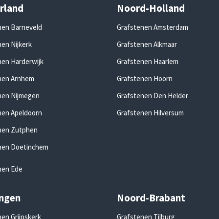
rland
Noord-Holland
nen Barneveld
Grafstenen Amsterdam
en Nijkerk
Grafstenen Alkmaar
nen Harderwijk
Grafstenen Haarlem
nen Arnhem
Grafstenen Hoorn
nen Nijmegen
Grafstenen Den Helder
nen Apeldoorn
Grafstenen Hilversum
nen Zutphen
nen Doetinchem
nen Ede
ngen
Noord-Brabant
en Grijpskerk
Grafstenen Tilburg