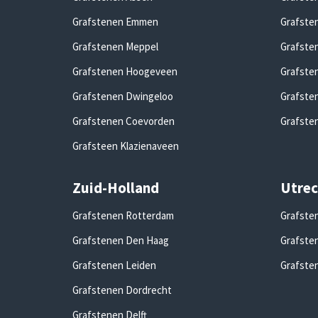
Grafstenen Emmen
Grafste
Grafstenen Meppel
Grafste
Grafstenen Hoogeveen
Grafste
Grafstenen Dwingeloo
Grafste
Grafstenen Coevorden
Grafste
Grafsteen Klazienaveen
Zuid-Holland
Utrec
Grafstenen Rotterdam
Grafste
Grafstenen Den Haag
Grafste
Grafstenen Leiden
Grafste
Grafstenen Dordrecht
Grafstenen Delft