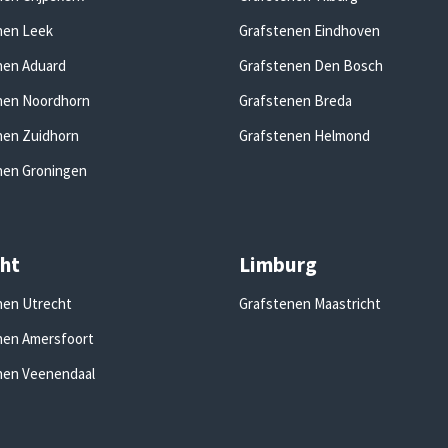
nen Leek
Grafstenen Eindhoven
nen Aduard
Grafstenen Den Bosch
nen Noordhorn
Grafstenen Breda
nen Zuidhorn
Grafstenen Helmond
nen Groningen
ht
Limburg
nen Utrecht
Grafstenen Maastricht
nen Amersfoort
nen Veenendaal