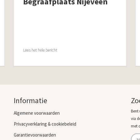
Begraafplaats Nijeveen
Lees het hele bericht
Informatie
Zo
Bent 
Algemene voorwaarden
via d
Privacyverklaring & cookiebeleid
met 
Garantievoorwaarden