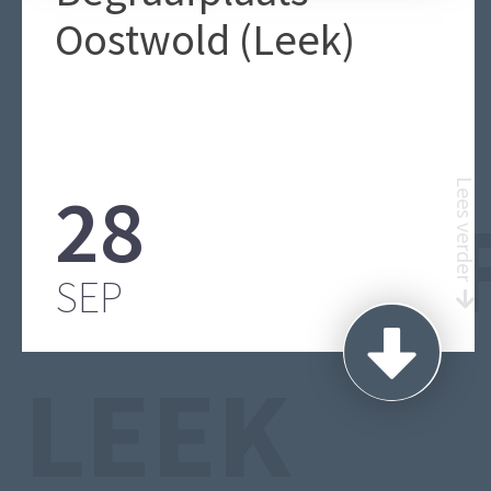
Oostwold (Leek)
28
Lees verder
BEGRAA
SEP
LEEK