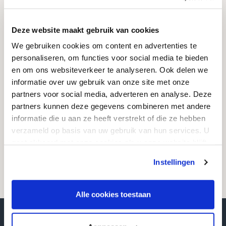
Goedkope Grafstenen
Deze website maakt gebruik van cookies
info@goedkope-grafstenen.nl
We gebruiken cookies om content en advertenties te
085 - 081 00 69
personaliseren, om functies voor social media te bieden
KVK: 74174037
en om ons websiteverkeer te analyseren. Ook delen we
informatie over uw gebruik van onze site met onze
partners voor social media, adverteren en analyse. Deze
Zoekt u iets?
partners kunnen deze gegevens combineren met andere
informatie die u aan ze heeft verstrekt of die ze hebben
Bent u opzoek naar informatie of een ontwerp? Zoek via de onderstaande
verzameld op basis van uw gebruik van hun services. U
zoekbalk of neem gerust contact met ons op.
gaat akkoord met onze cookies als u onze website blijft
gebruiken.
Instellingen
Alle cookies toestaan
Wij plaatsen grafstenen bij u in de regio