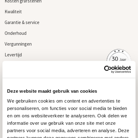
Kosten grafstenen
Kwaliteit
Garantie & service
Onderhoud
Vergunningen
Levertijd
Grafsteen kopen
Informatie
Deze website maakt gebruik van cookies
Algemene voorwaarden
We gebruiken cookies om content en advertenties te
Privacyverklaring & cookiebeleid
personaliseren, om functies voor social media te bieden
Garantievoorwaarden
en om ons websiteverkeer te analyseren. Ook delen we
informatie over uw gebruik van onze site met onze
Informatie over grafstenen
partners voor social media, adverteren en analyse. Deze
partners kunnen deze gegevens combineren met andere