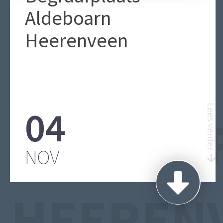
Aldeboarn
Heerenveen
04
Lees verder
BEGRAA
NOV
HEEREN