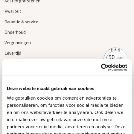
Kosten grafstenen
Kwaliteit
Garantie & service
Onderhoud
Vergunningen
Levertijd
Grafsteen kopen
Informatie
Deze website maakt gebruik van cookies
Algemene voorwaarden
We gebruiken cookies om content en advertenties te
Privacyverklaring & cookiebeleid
personaliseren, om functies voor social media te bieden
Garantievoorwaarden
en om ons websiteverkeer te analyseren. Ook delen we
informatie over uw gebruik van onze site met onze
Informatie over grafstenen
partners voor social media, adverteren en analyse. Deze
partners kunnen deze gegevens combineren met andere