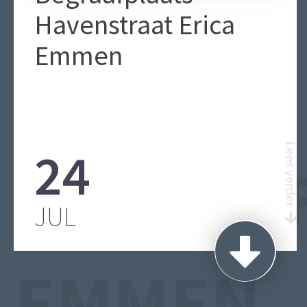
Havenstraat Erica
Emmen
24
Lees verder
BEGRAA
JUL
EMMEN