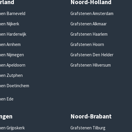
rland
Noord-Holland
nen Barneveld
Grafstenen Amsterdam
en Nijkerk
Grafstenen Alkmaar
nen Harderwijk
Grafstenen Haarlem
nen Arnhem
Grafstenen Hoorn
nen Nijmegen
Grafstenen Den Helder
nen Apeldoorn
Grafstenen Hilversum
nen Zutphen
nen Doetinchem
nen Ede
ngen
Noord-Brabant
en Grijpskerk
Grafstenen Tilburg