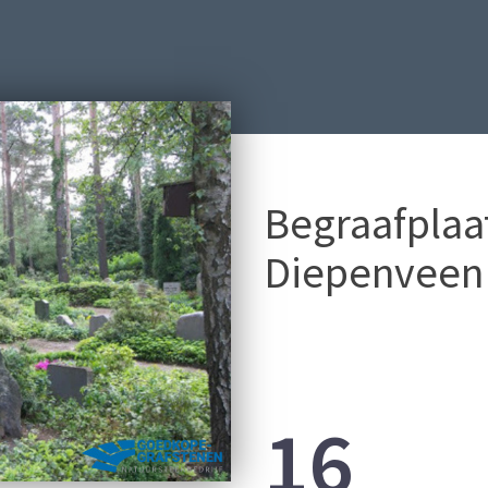
Begraafplaa
Diepenveen
16