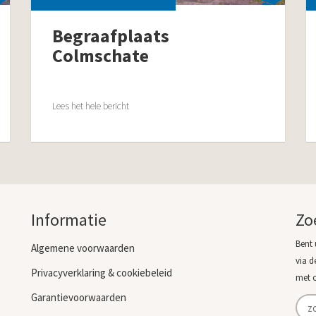
Begraafplaats
Colmschate
Lees het hele bericht
Informatie
Zo
Bent 
Algemene voorwaarden
via d
Privacyverklaring & cookiebeleid
met 
Garantievoorwaarden