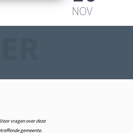
FPLAATS
NOV
TER
. Voor vragen over deze
betreffende gemeente.