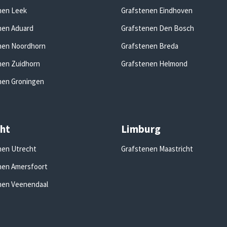
nen Leek
Grafstenen Eindhoven
nen Aduard
Grafstenen Den Bosch
nen Noordhorn
Grafstenen Breda
nen Zuidhorn
Grafstenen Helmond
nen Groningen
ht
Limburg
nen Utrecht
Grafstenen Maastricht
nen Amersfoort
nen Veenendaal