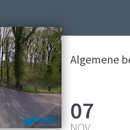
Algemene be
07
FPLAATS
NOV