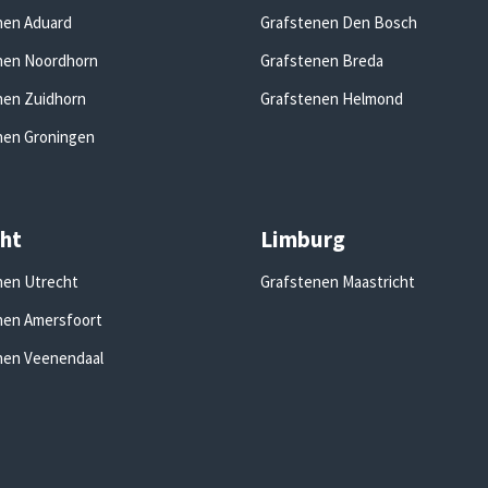
nen Aduard
Grafstenen Den Bosch
nen Noordhorn
Grafstenen Breda
nen Zuidhorn
Grafstenen Helmond
nen Groningen
ht
Limburg
nen Utrecht
Grafstenen Maastricht
nen Amersfoort
nen Veenendaal