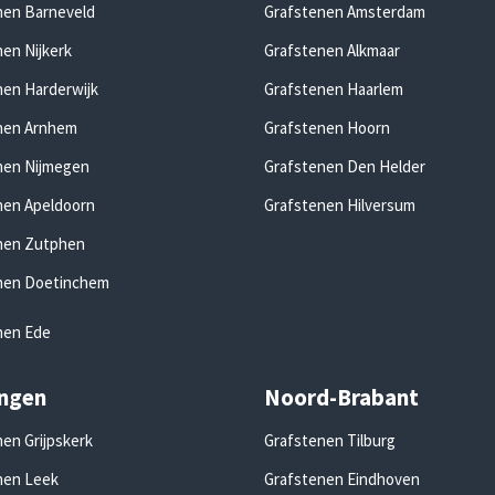
nen Barneveld
Grafstenen Amsterdam
en Nijkerk
Grafstenen Alkmaar
nen Harderwijk
Grafstenen Haarlem
nen Arnhem
Grafstenen Hoorn
nen Nijmegen
Grafstenen Den Helder
nen Apeldoorn
Grafstenen Hilversum
nen Zutphen
nen Doetinchem
nen Ede
ngen
Noord-Brabant
en Grijpskerk
Grafstenen Tilburg
nen Leek
Grafstenen Eindhoven