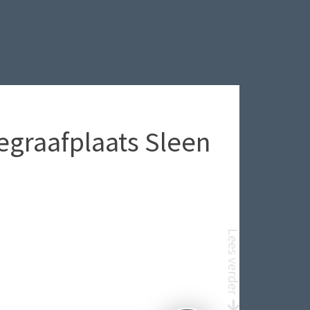
graafplaats Sleen
Lees verder
EN