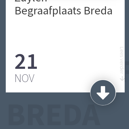
Begraafplaats Breda
21
Lees verder
BEGRAA
NOV
BREDA