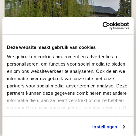
Deze website maakt gebruik van cookies
We gebruiken cookies om content en advertenties te
BEGRAAFPLAATSEN BREDA
personaliseren, om functies voor social media te bieden
en om ons websiteverkeer te analyseren. Ook delen we
Begraafplaats Haagveld Breda
informatie over uw gebruik van onze site met onze
partners voor social media, adverteren en analyse. Deze
partners kunnen deze gegevens combineren met andere
Lees het hele bericht
informatie die u aan ze heeft verstrekt of die ze hebben
verzameld op basis van uw gebruik van hun services. U
gaat akkoord met onze cookies als u onze website blijft
gebruiken.
Instellingen