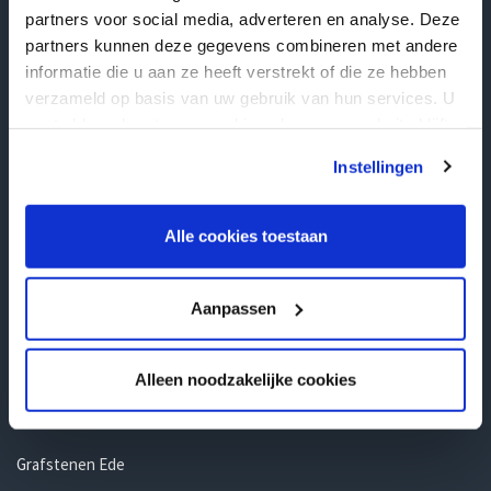
Grafstenen Ommen
partners voor social media, adverteren en analyse. Deze
Grafstenen Rijssen
partners kunnen deze gegevens combineren met andere
informatie die u aan ze heeft verstrekt of die ze hebben
verzameld op basis van uw gebruik van hun services. U
Gelderland
gaat akkoord met onze cookies als u onze website blijft
Grafstenen Barneveld
gebruiken.
Instellingen
Grafstenen Nijkerk
Grafstenen Harderwijk
Alle cookies toestaan
Grafstenen Arnhem
Grafstenen Nijmegen
Aanpassen
Grafstenen Apeldoorn
Grafstenen Zutphen
Alleen noodzakelijke cookies
Grafstenen Doetinchem
Grafstenen Ede