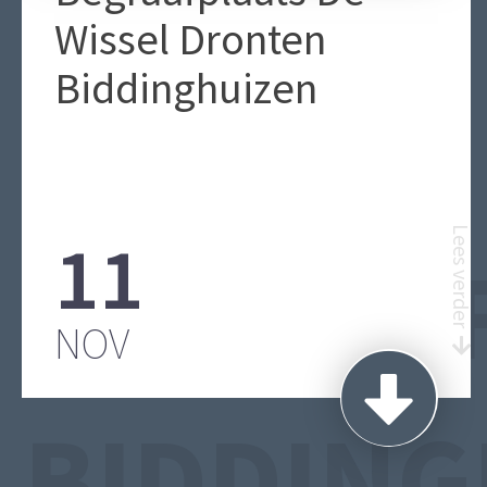
Wissel Dronten
Biddinghuizen
11
Lees verder
BEGRAA
NOV
BIDDING