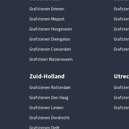
Grafstenen Emmen
Grafste
Grafstenen Meppel
Grafste
Grafstenen Hoogeveen
Grafste
Grafstenen Dwingeloo
Grafste
Grafstenen Coevorden
Grafste
Grafsteen Klazienaveen
Zuid-Holland
Utrec
Grafstenen Rotterdam
Grafste
Grafstenen Den Haag
Grafste
Grafstenen Leiden
Grafste
Grafstenen Dordrecht
Grafstenen Delft