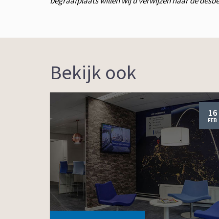
begraafplaats willen wij u verwijzen naar de des
Bekijk ook
16
FEB