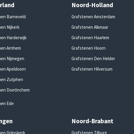
rland
Noord-Holland
nen Barneveld
Grafstenen Amsterdam
en Nijkerk
Grafstenen Alkmaar
nen Harderwijk
Grafstenen Haarlem
nen Arnhem
Grafstenen Hoorn
nen Nijmegen
Grafstenen Den Helder
nen Apeldoorn
Grafstenen Hilversum
nen Zutphen
nen Doetinchem
nen Ede
ngen
Noord-Brabant
en Grijpskerk
Grafstenen Tilburg