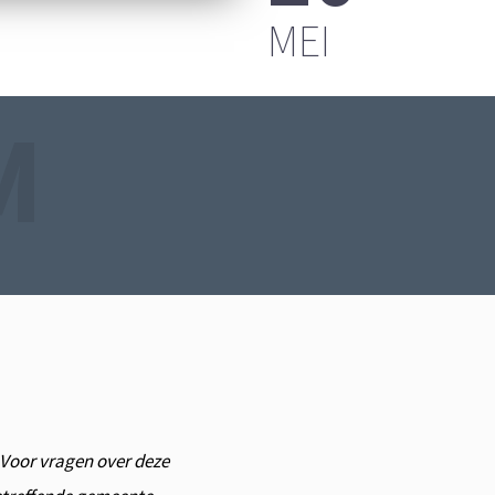
FPLAATS
MEI
M
. Voor vragen over deze