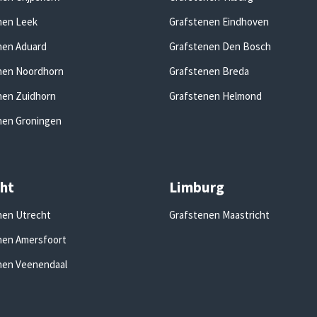
nen Leek
Grafstenen Eindhoven
nen Aduard
Grafstenen Den Bosch
nen Noordhorn
Grafstenen Breda
nen Zuidhorn
Grafstenen Helmond
nen Groningen
ht
Limburg
nen Utrecht
Grafstenen Maastricht
nen Amersfoort
nen Veenendaal