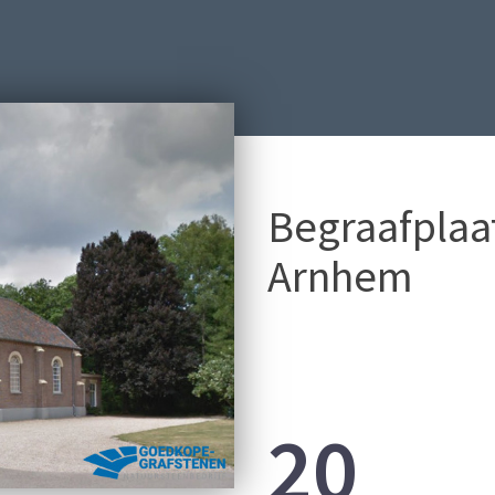
Begraafplaa
Arnhem
20