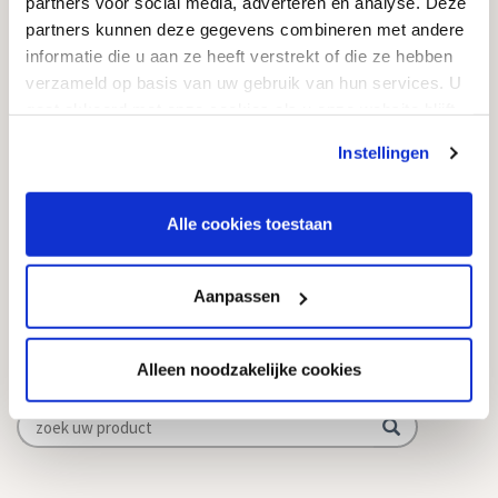
partners voor social media, adverteren en analyse. Deze
Informatie over grafstenen
partners kunnen deze gegevens combineren met andere
informatie die u aan ze heeft verstrekt of die ze hebben
Contact
verzameld op basis van uw gebruik van hun services. U
gaat akkoord met onze cookies als u onze website blijft
Goedkope Grafstenen
gebruiken.
Instellingen
info@goedkope-grafstenen.nl
085 - 081 00 69
Alle cookies toestaan
KVK: 74174037
Aanpassen
Zoekt u iets?
Bent u opzoek naar informatie of een ontwerp? Zoek via de onderstaande
Alleen noodzakelijke cookies
zoekbalk of neem gerust contact met ons op.