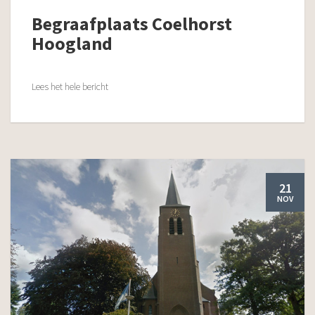
Begraafplaats Coelhorst
Hoogland
Lees het hele bericht
21
NOV