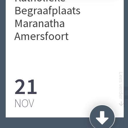
Begraafplaats
Maranatha
Amersfoort
21
Lees verder
BEGRAA
NOV