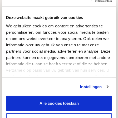
Kwaliteit
Garantie & service
Deze website maakt gebruik van cookies
Onderhoud
We gebruiken cookies om content en advertenties te
personaliseren, om functies voor social media te bieden
Vergunningen
en om ons websiteverkeer te analyseren. Ook delen we
Levertijd
informatie over uw gebruik van onze site met onze
partners voor social media, adverteren en analyse. Deze
Grafsteen kopen
partners kunnen deze gegevens combineren met andere
informatie die u aan ze heeft verstrekt of die ze hebben
Informatie
verzameld op basis van uw gebruik van hun services. U
Algemene voorwaarden
gaat akkoord met onze cookies als u onze website blijft
gebruiken.
Privacyverklaring & cookiebeleid
Instellingen
Garantievoorwaarden
Alle cookies toestaan
Informatie over grafstenen