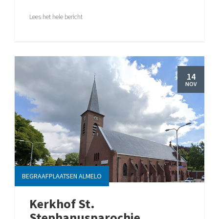
Lees het hele bericht
14
NOV
BEGRAAFPLAATSEN ALMELO
Kerkhof St.
Stephanusparochie