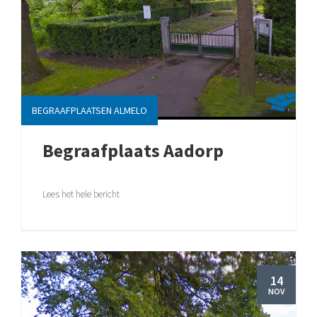
BEGRAAFPLAATSEN ALMELO
Begraafplaats Aadorp
Lees het hele bericht
14
NOV