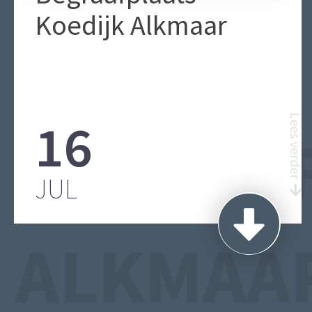
Koedijk Alkmaar
16
Lees verder
BEGRAA
JUL
ALKMAA