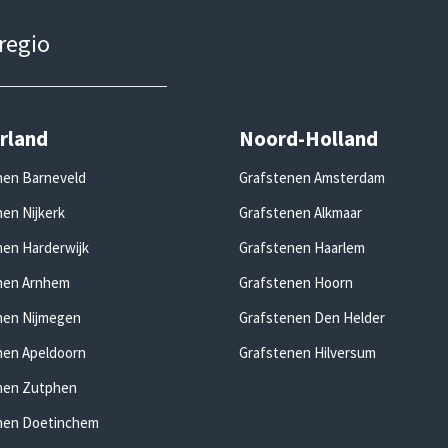
 regio
rland
Noord-Holland
nen Barneveld
Grafstenen Amsterdam
en Nijkerk
Grafstenen Alkmaar
nen Harderwijk
Grafstenen Haarlem
nen Arnhem
Grafstenen Hoorn
nen Nijmegen
Grafstenen Den Helder
nen Apeldoorn
Grafstenen Hilversum
nen Zutphen
nen Doetinchem