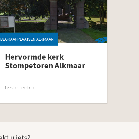
BEGRAAFPLAATSEN ALKMAAR
Hervormde kerk
Stompetoren Alkmaar
Lees het hele bericht
ekt u iets?