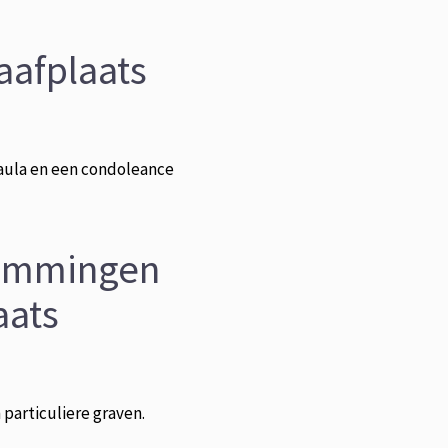
aafplaats
aula en een condoleance
temmingen
aats
particuliere graven.