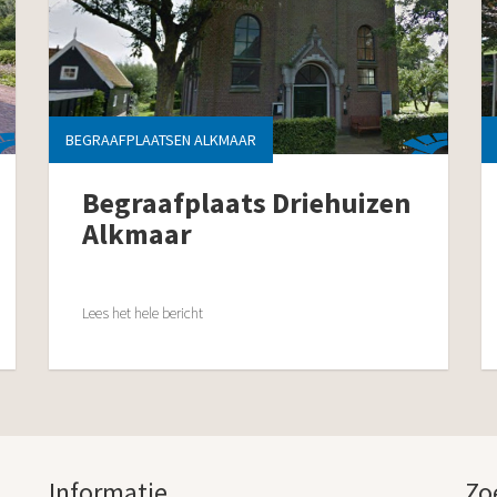
BEGRAAFPLAATSEN ALKMAAR
Begraafplaats Driehuizen
Alkmaar
Lees het hele bericht
Informatie
Zo