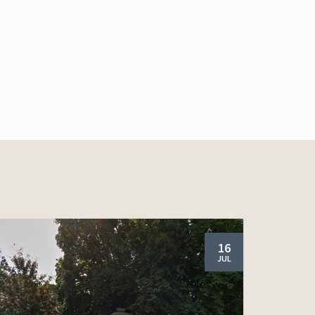
16
JUL