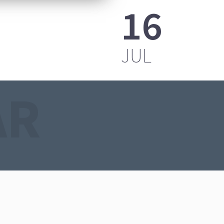
16
FPLAATS
JUL
AR